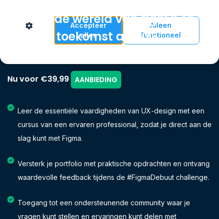
Ontdek de wereld van figma en
Accepteer
Alleen
bouw je toekomst als ux-
alles
functioneel
designer!
Nu voor €39,99
AANBIEDING
Leer de essentiële vaardigheden van UX-design met een
cursus van een ervaren professional, zodat je direct aan de
slag kunt met Figma.
Versterk je portfolio met praktische opdrachten en ontvang
waardevolle feedback tijdens de #FigmaDebuut challenge.
Toegang tot een ondersteunende community waar je
vragen kunt stellen en ervaringen kunt delen met